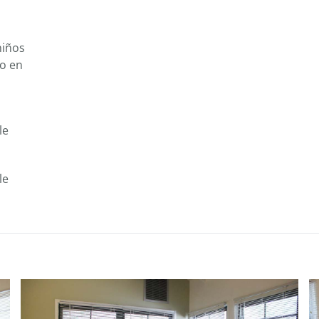
niños
o en
le
le